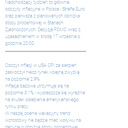
Nadchodzący tydzień to głównie 
odczyty inflacyjne w Polsce i Strefie Euro 
oraz pierwsza z planowanych obniżka 
stopy procentowej w Stanach 
Zjednoczonych. Decyzja FOMC wraz z 
uzasadnieniem w środę 17 września o 
godzinie 20:00.
Odczyt inflacji w USA CPI za sierpień 
zaskoczył nieco rynek kolejną zwyżką 
na poziomie 2.9%.
Inflacja bazowa utrzymuje się na 
poziomie 3.1% i wypłaszcza się wyraźnie 
na skutek osłabienia amerykańskiego 
rynku pracy.
W naszej ocenie wakacyjny trend 
wzrostowy nie będzie mieć wpływu na 
decyzję o obniżce stopy procentowej. 