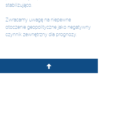
stabilizująco.
Zwracamy uwagę na niepewne 
otoczenie geopolityczne jako negatywny 
czynnik zewnętrzny dla prognozy.
zrost 
infla
cji w U
SA