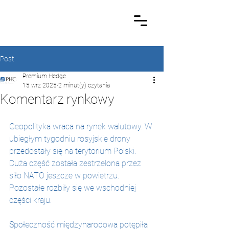
Post
Premium Hedge
15 wrz 2025
2 minut(y) czytania
Komentarz rynkowy
Geopolityka wraca na rynek walutowy. W 
ubiegłym tygodniu rosyjskie drony 
przedostały się na terytorium Polski. 
Duża część została zestrzelona przez 
siło NATO jeszcze w powietrzu. 
Pozostałe rozbiły się we wschodniej 
części kraju.
Społeczność międzynarodowa potępiła 