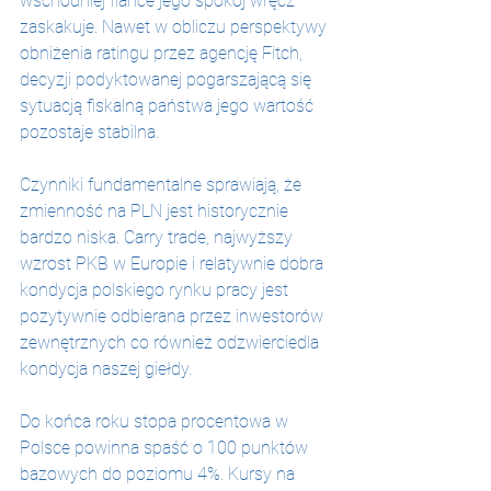
wschodniej flance jego spokój wręcz 
zaskakuje. Nawet w obliczu perspektywy 
obniżenia ratingu przez agencję Fitch, 
decyzji podyktowanej pogarszającą się 
sytuacją fiskalną państwa jego wartość 
pozostaje stabilna.
Czynniki fundamentalne sprawiają, że 
zmienność na PLN jest historycznie 
bardzo niska. Carry trade, najwyższy 
wzrost PKB w Europie i relatywnie dobra 
kondycja polskiego rynku pracy jest 
pozytywnie odbierana przez inwestorów 
zewnętrznych co również odzwierciedla 
kondycja naszej giełdy.
Do końca roku stopa procentowa w 
Polsce powinna spaść o 100 punktów 
bazowych do poziomu 4%. Kursy na 