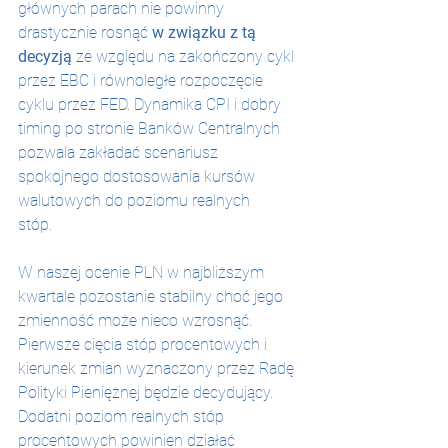
głównych parach nie powinny 
drastycznie rosnąć 
w związku z tą 
decyzją
 ze względu na zakończony cykl 
przez EBC i równoległe rozpoczęcie 
cyklu przez FED. Dynamika CPI i dobry 
timing po stronie Banków Centralnych 
pozwala zakładać scenariusz 
spokojnego dostosowania kursów 
walutowych do poziomu realnych 
stóp.
W
W naszej ocenie PLN w najbliższym 
kwartale pozostanie stabilny choć jego 
zmienność może nieco wzrosnąć. 
Pierwsze cięcia stóp procentowych i 
kierunek zmian wyznaczony przez Radę 
Polityki Pieniężnej będzie decydujący. 
Dodatni poziom realnych stóp 
procentowych powinien działać 