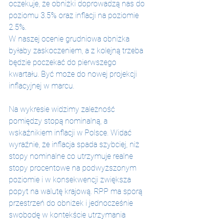
oczekuje, że obniżki doprowadzą nas do 
poziomu 3.5% oraz inflacji na poziomie 
2.5%.
W naszej ocenie grudniowa obniżka 
byłaby zaskoczeniem, a z kolejną trzeba 
będzie poczekać do pierwszego 
kwartału. Być może do nowej projekcji 
inflacyjnej w marcu.
Na wykresie widzimy zależność 
pomiędzy stopą nominalną, a 
wskaźnikiem inflacji w Polsce. Widać 
wyraźnie, że inflacja spada szybciej, niż 
stopy nominalne co utrzymuje realne 
stopy procentowe na podwyższonym 
poziomie i w konsekwencji zwiększa 
popyt na walutę krajową. RPP ma sporą 
przestrzeń do obniżek i jednocześnie 
swobodę w kontekście utrzymania 