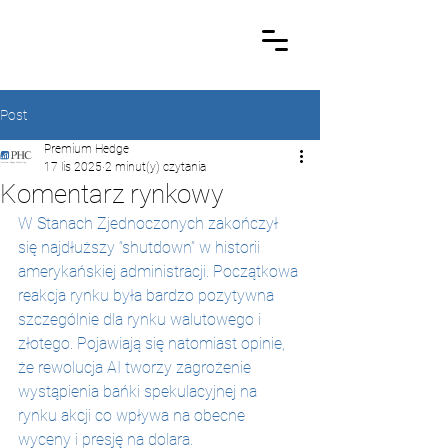
Post
Premium Hedge
17 lis 2025
2 minut(y) czytania
Komentarz rynkowy
W Stanach Zjednoczonych zakończył 
się najdłuższy “shutdown” w historii 
amerykańskiej administracji. Początkowa 
reakcja rynku była bardzo pozytywna 
szczególnie dla rynku walutowego i 
złotego. Pojawiają się natomiast opinie, 
że rewolucja AI tworzy zagrożenie 
wystąpienia bańki spekulacyjnej na 
rynku akcji co wpływa na obecne 
wyceny i presję na dolara.