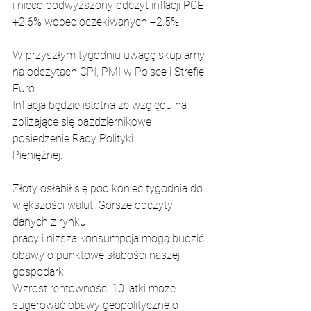
i nieco podwyższony odczyt inflacji PCE 
+2.6% wobec oczekiwanych +2.5%.
W przyszłym tygodniu uwagę skupiamy 
na odczytach CPI, PMI w Polsce i Strefie 
Euro.
Inflacja będzie istotna ze względu na 
zbliżające się październikowe 
posiedzenie Rady Polityki
Pieniężnej.
Złoty osłabił się pod koniec tygodnia do 
większości walut. Gorsze odczyty 
danych z rynku
pracy i niższa konsumpcja mogą budzić 
obawy o punktowe słabości naszej 
gospodarki..
Wzrost rentowności 10 latki może 
sugerować obawy geopolityczne o 