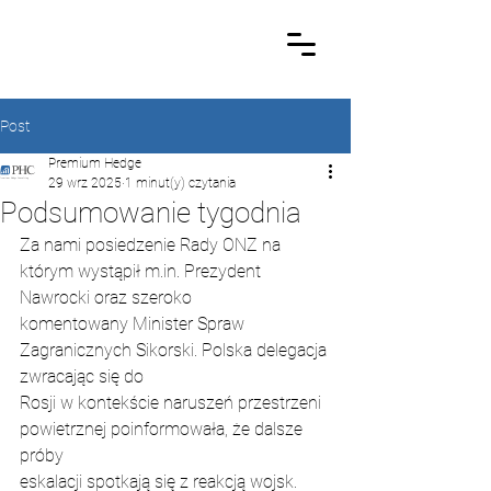
Post
Premium Hedge
29 wrz 2025
1 minut(y) czytania
Podsumowanie tygodnia
Za nami posiedzenie Rady ONZ na 
którym wystąpił m.in. Prezydent 
Nawrocki oraz szeroko
komentowany Minister Spraw 
Zagranicznych Sikorski. Polska delegacja 
zwracając się do
Rosji w kontekście naruszeń przestrzeni 
powietrznej poinformowała, że dalsze 
próby
eskalacji spotkają się z reakcją wojsk. 