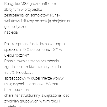
Rosyjskie MSZ grozi konfliktem 
zbrojnym w przypadku
zestrzelenia ich samolotów. Rynek 
walutowy i dłużny pozostają obojętne na 
geopolityczne
napięcia.
Polska sprzedaż detaliczna w sierpniu 
spadła o +0.3% do poziomu +3% w 
ujęciu rocznym.
Rośnie również stopa bezrobocia 
zgodnie z oczekiwaniami rynku do 
+5.5%. Na odczyt
sprzedażowy w dużej mierze wpływ 
mają czynniki sezonowe. Wzrost 
bezrobocia ma
charakter strukturalny, zwiększona ilość 
zwolnień grupowych w tym roku i 
trudniejsza